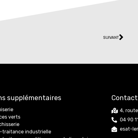
SUIVANT
ns supplémentaires
Contact
iserie
4, rout
ces verts
04 90 1
chisserie
esat-l
traitance industrielle