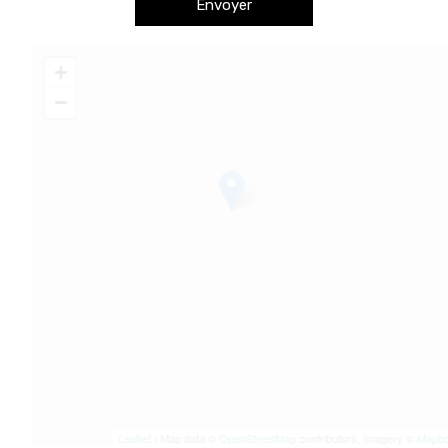
Envoyer
+
−
Leaflet
| Map data ©
OpenStreetMap
contributors, Imagery ©
Mapbox