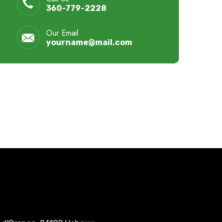
360-779-2228
Our Email
yourname@mail.com