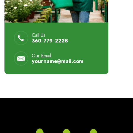
Call Us
360-779-2228
Our Email
yourname@mail.com