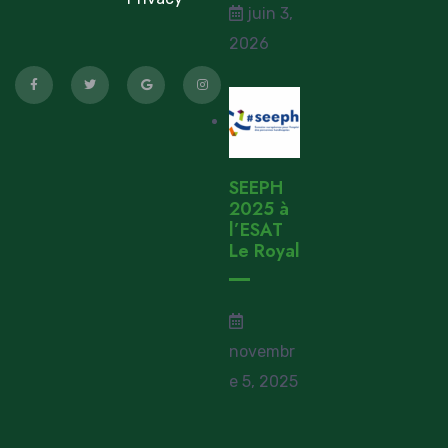
juin 3,
2026
SEEPH
2025 à
l’ESAT
Le Royal
novembr
e 5, 2025