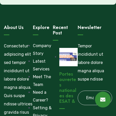
About Us
Explore
Recent
Newsletter
Post
Company
Consectetur
Tempor
Story
adipiscing elit
incididunt ut
Latest
sed tempor
labore dolore
Services
incididunt ut
magna aliqua
Portes
Meet The
ouverte
labore dolore
suspe ndisse
s
Team
magna aliqua.
national
Need a
es des
Quis suspe
Career?
ESAT &
ndisse ultrices
Setting &
gravida risus
Privacy