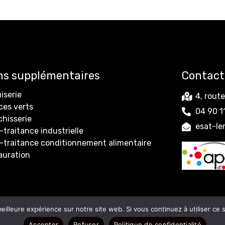
ns supplémentaires
Contact
iserie
4, rout
ces verts
04 90 1
chisserie
esat-l
traitance industrielle
-traitance conditionnement alimentaire
auration
mmunication
Tous droits réservés.
Mentions légales
Po
eilleure expérience sur notre site web. Si vous continuez à utiliser ce
Accepter
Refuser
Politique de confidentialité