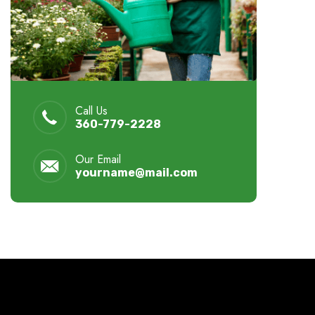
Call Us
360-779-2228
Our Email
yourname@mail.com