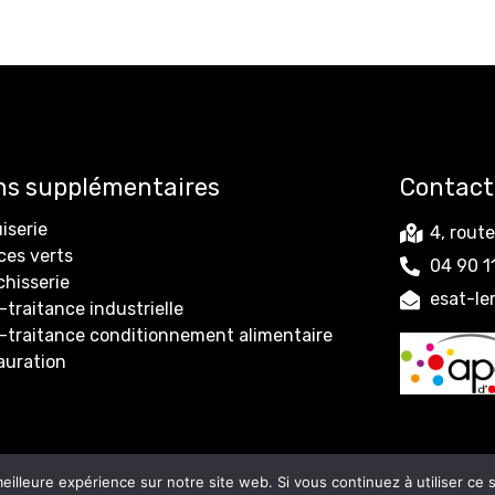
ns supplémentaires
Contact
iserie
4, rout
ces verts
04 90 1
chisserie
esat-l
traitance industrielle
-traitance conditionnement alimentaire
auration
mmunication
Tous droits réservés.
Mentions légales
Po
eilleure expérience sur notre site web. Si vous continuez à utiliser ce