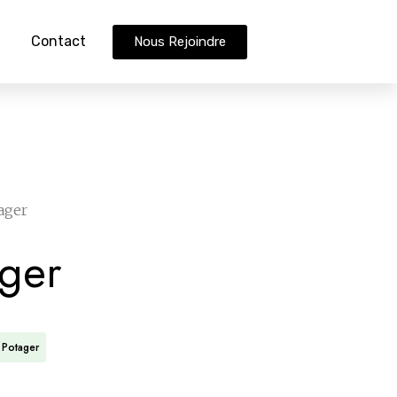
Contact
Nous Rejoindre
ager
ager
Potager