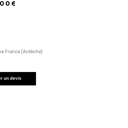
.00
€
gine France (Ardèche)
 un devis