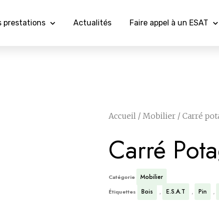
 prestations
Actualités
Faire appel à un ESAT
Accueil
/
Mobilier
/ Carré pot
Carré Pot
Mobilier
Catégorie
Bois
E.S.A.T
Pin
Étiquettes
,
,
,