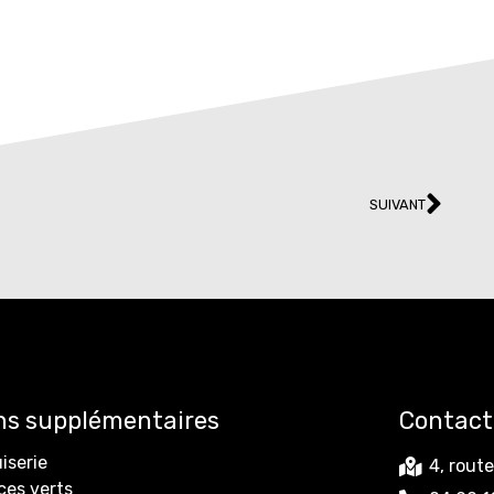
SUIVANT
ns supplémentaires
Contact
iserie
4, rout
ces verts